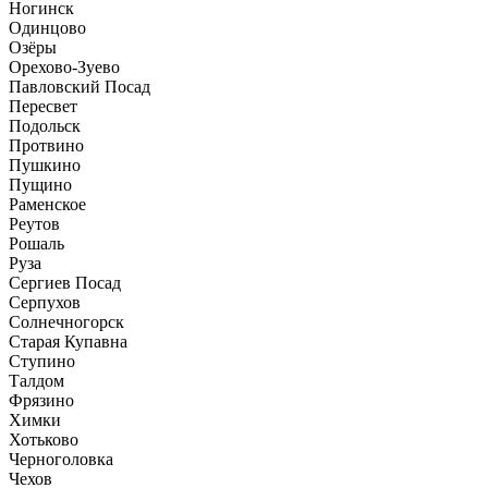
Ногинск
Одинцово
Озёры
Орехово-Зуево
Павловский Посад
Пересвет
Подольск
Протвино
Пушкино
Пущино
Раменское
Реутов
Рошаль
Руза
Сергиев Посад
Серпухов
Солнечногорск
Старая Купавна
Ступино
Талдом
Фрязино
Химки
Хотьково
Черноголовка
Чехов