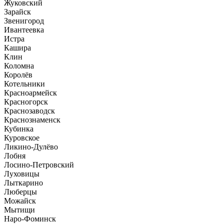
Жуковский
Зарайск
Звенигород
Ивантеевка
Истра
Кашира
Клин
Коломна
Королёв
Котельники
Красноармейск
Красногорск
Краснозаводск
Краснознаменск
Кубинка
Куровское
Ликино-Дулёво
Лобня
Лосино-Петровский
Луховицы
Лыткарино
Люберцы
Можайск
Мытищи
Наро-Фоминск