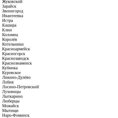
Жуковский
Зарайск
Звенигород
Ивантеевка
Истра
Кашира
Клин
Коломна
Королёв
Котельники
Красноармейск
Красногорск
Краснозаводск
Краснознаменск
Кубинка
Куровское
Ликино-Дулёво
Лобня
Лосино-Петровский
Луховицы
Лыткарино
Люберцы
Можайск
Мытищи
Наро-Фоминск