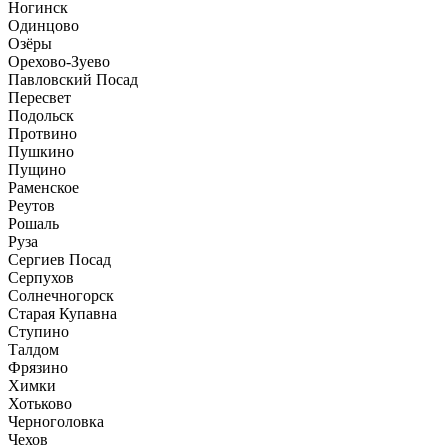
Ногинск
Одинцово
Озёры
Орехово-Зуево
Павловский Посад
Пересвет
Подольск
Протвино
Пушкино
Пущино
Раменское
Реутов
Рошаль
Руза
Сергиев Посад
Серпухов
Солнечногорск
Старая Купавна
Ступино
Талдом
Фрязино
Химки
Хотьково
Черноголовка
Чехов