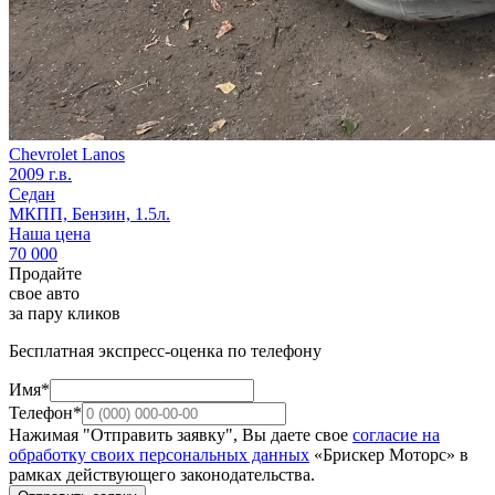
Chevrolet Lanos
2009 г.в.
Седан
МКПП, Бензин, 1.5л.
Наша цена
70 000
Продайте
свое авто
за пару кликов
Бесплатная экспресс-оценка по телефону
Имя*
Телефон*
Нажимая "Отправить заявку", Вы даете свое
согласие на
обработку своих персональных данных
«Брискер Моторс» в
рамках действующего законодательства.