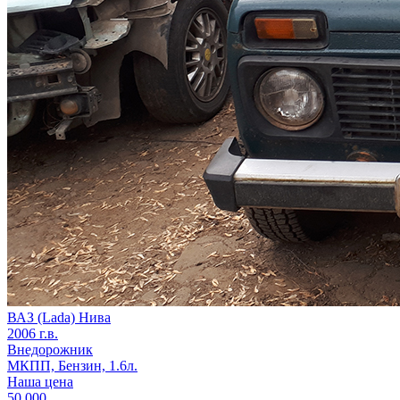
ВАЗ (Lada) Нива
2006 г.в.
Внедорожник
МКПП, Бензин, 1.6л.
Наша цена
50 000