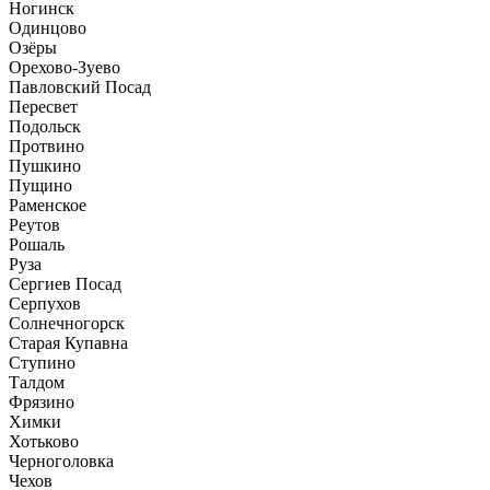
Ногинск
Одинцово
Озёры
Орехово-Зуево
Павловский Посад
Пересвет
Подольск
Протвино
Пушкино
Пущино
Раменское
Реутов
Рошаль
Руза
Сергиев Посад
Серпухов
Солнечногорск
Старая Купавна
Ступино
Талдом
Фрязино
Химки
Хотьково
Черноголовка
Чехов