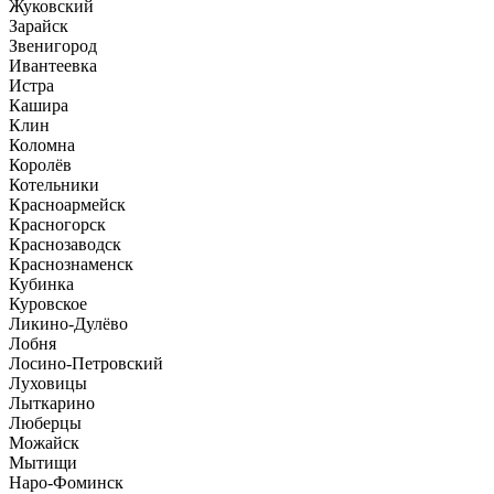
Жуковский
Зарайск
Звенигород
Ивантеевка
Истра
Кашира
Клин
Коломна
Королёв
Котельники
Красноармейск
Красногорск
Краснозаводск
Краснознаменск
Кубинка
Куровское
Ликино-Дулёво
Лобня
Лосино-Петровский
Луховицы
Лыткарино
Люберцы
Можайск
Мытищи
Наро-Фоминск