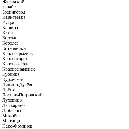
Жуковский
Зарайск
Звенигород
Ивантеевка
Истра
Кашира
Клин
Коломна
Королёв
Котельники
Красноармейск
Красногорск
Краснозаводск
Краснознаменск
Кубинка
Куровское
Ликино-Дулёво
Лобня
Лосино-Петровский
Луховицы
Лыткарино
Люберцы
Можайск
Мытищи
Наро-Фоминск