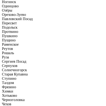
Ногинск
Одинцово
Озёры
Орехово-Зуево
Павловский Посад
Пересвет
Подольск
Протвино
Пушкино
Пущино
Раменское
Реутов
Рошаль
Руза
Сергиев Посад
Серпухов
Солнечногорск
Старая Купавна
Ступино
Талдом
Фрязино
Химки
Хотьково
Черноголовка
Чехов