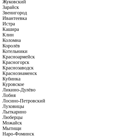
Жуковский
Зарайск
Звенигород
Ивантеевка
Истра
Кашира
Клин
Коломна
Королёв
Котельники
Красноармейск
Красногорск
Краснозаводск
Краснознаменск
Кубинка
Куровское
Ликино-Дулёво
Лобня
Лосино-Петровский
Луховицы
Лыткарино
Люберцы
Можайск
Мытищи
Наро-Фоминск