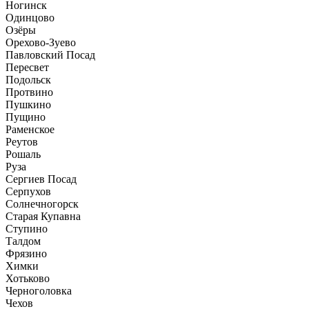
Ногинск
Одинцово
Озёры
Орехово-Зуево
Павловский Посад
Пересвет
Подольск
Протвино
Пушкино
Пущино
Раменское
Реутов
Рошаль
Руза
Сергиев Посад
Серпухов
Солнечногорск
Старая Купавна
Ступино
Талдом
Фрязино
Химки
Хотьково
Черноголовка
Чехов