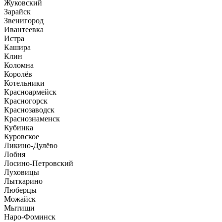
Жуковский
Зарайск
Звенигород
Ивантеевка
Истра
Кашира
Клин
Коломна
Королёв
Котельники
Красноармейск
Красногорск
Краснозаводск
Краснознаменск
Кубинка
Куровское
Ликино-Дулёво
Лобня
Лосино-Петровский
Луховицы
Лыткарино
Люберцы
Можайск
Мытищи
Наро-Фоминск