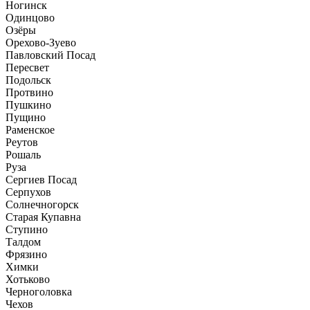
Ногинск
Одинцово
Озёры
Орехово-Зуево
Павловский Посад
Пересвет
Подольск
Протвино
Пушкино
Пущино
Раменское
Реутов
Рошаль
Руза
Сергиев Посад
Серпухов
Солнечногорск
Старая Купавна
Ступино
Талдом
Фрязино
Химки
Хотьково
Черноголовка
Чехов