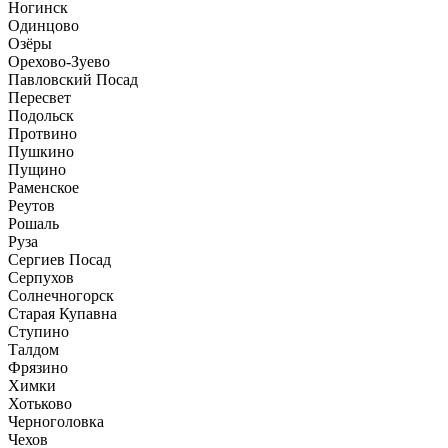
Ногинск
Одинцово
Озёры
Орехово-Зуево
Павловский Посад
Пересвет
Подольск
Протвино
Пушкино
Пущино
Раменское
Реутов
Рошаль
Руза
Сергиев Посад
Серпухов
Солнечногорск
Старая Купавна
Ступино
Талдом
Фрязино
Химки
Хотьково
Черноголовка
Чехов