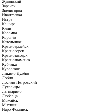
Жуковский
Зарайск
Звенигород
Ивантеевка
Истра
Кашира
Клин
Коломна
Королёв
Котельники
Красноармейск
Красногорск
Краснозаводск
Краснознаменск
Кубинка
Куровское
Ликино-Дулёво
Лобня
Лосино-Петровский
Луховицы
Лыткарино
Люберцы
Можайск
Мытищи
Наро-Фоминск