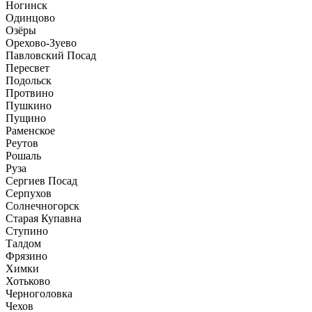
Ногинск
Одинцово
Озёры
Орехово-Зуево
Павловский Посад
Пересвет
Подольск
Протвино
Пушкино
Пущино
Раменское
Реутов
Рошаль
Руза
Сергиев Посад
Серпухов
Солнечногорск
Старая Купавна
Ступино
Талдом
Фрязино
Химки
Хотьково
Черноголовка
Чехов