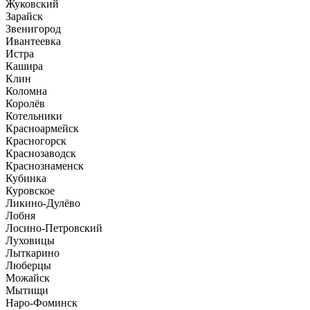
Жуковский
Зарайск
Звенигород
Ивантеевка
Истра
Кашира
Клин
Коломна
Королёв
Котельники
Красноармейск
Красногорск
Краснозаводск
Краснознаменск
Кубинка
Куровское
Ликино-Дулёво
Лобня
Лосино-Петровский
Луховицы
Лыткарино
Люберцы
Можайск
Мытищи
Наро-Фоминск