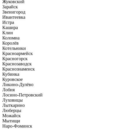
Жуковский
Зарайск
Звенигород
Ивантеевка
Истра
Кашира
Клин
Коломна
Королёв
Котельники
Красноармейск
Красногорск
Краснозаводск
Краснознаменск
Кубинка
Куровское
Ликино-Дулёво
Лобня
Лосино-Петровский
Луховицы
Лыткарино
Люберцы
Можайск
Мытищи
Наро-Фоминск