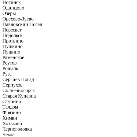
Ногинск
Одинцово
Озёры
Орехово-Зуево
Павловский Посад
Пересвет
Подольск
Протвино
Пушкино
Пущино
Раменское
Реутов
Рошаль
Руза
Сергиев Посад
Серпухов
Солнечногорск
Старая Купавна
Ступино
Талдом
Фрязино
Химки
Хотьково
Черноголовка
Чехов