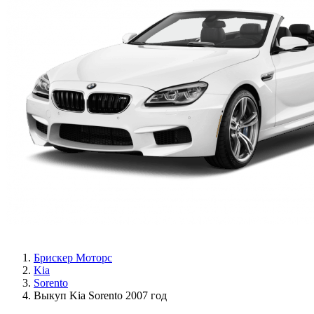
Брискер Моторс
Kia
Sorento
Выкуп Kia Sorento 2007 год