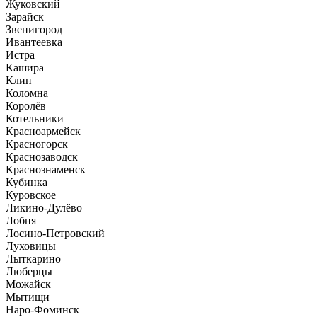
Жуковский
Зарайск
Звенигород
Ивантеевка
Истра
Кашира
Клин
Коломна
Королёв
Котельники
Красноармейск
Красногорск
Краснозаводск
Краснознаменск
Кубинка
Куровское
Ликино-Дулёво
Лобня
Лосино-Петровский
Луховицы
Лыткарино
Люберцы
Можайск
Мытищи
Наро-Фоминск