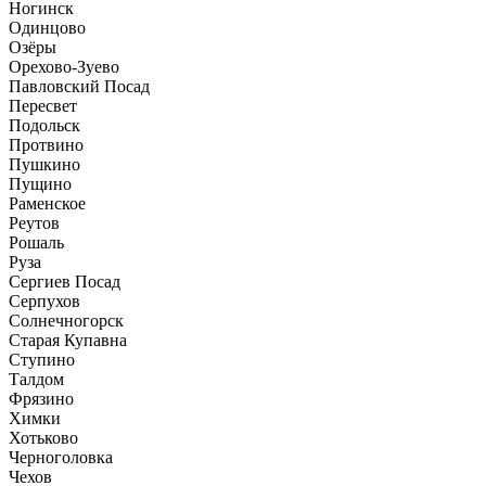
Ногинск
Одинцово
Озёры
Орехово-Зуево
Павловский Посад
Пересвет
Подольск
Протвино
Пушкино
Пущино
Раменское
Реутов
Рошаль
Руза
Сергиев Посад
Серпухов
Солнечногорск
Старая Купавна
Ступино
Талдом
Фрязино
Химки
Хотьково
Черноголовка
Чехов