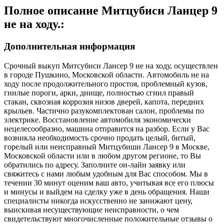
Полное описание Митцубиси Ланцер 9
не на ходу.:
Дополнительная информация
Срочный выкуп Митсубиси Лансер 9 не на ходу, осуществлен
в городе Пушкино, Московской области. Автомобиль не на
ходу после продолжительного простоя, проблемный кузов,
гнилые пороги, арки, днище, полностью сгнил правый
стакан, сквозная коррозия низов дверей, капота, передних
крыльев. Частично разукомплектован салон, проблемы по
электрике. Восстановление автомобиля экономически
нецелесообразно, машина отправится на разбор. Если у Вас
возникла необходимость срочно продать целый, битый,
горелый или неисправный Митцубиши Лансер 9 в Москве,
Московской области или в любом другом регионе, то Вы
обратились по адресу. Заполните он-лайн заявку или
свяжитесь с нами любым удобным для Вас способом. Мы в
течении 30 минут оценим ваш авто, учитывая все его плюсы
и минусы и выйдем на сделку уже в день обращения. Наши
специалисты никогда искусственно не занижают цену,
выискивая несуществующие неисправности, о чем
свидетельствуют многочисленные положительные отзывы о