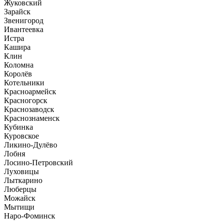
Жуковский
Зарайск
Звенигород
Ивантеевка
Истра
Кашира
Клин
Коломна
Королёв
Котельники
Красноармейск
Красногорск
Краснозаводск
Краснознаменск
Кубинка
Куровское
Ликино-Дулёво
Лобня
Лосино-Петровский
Луховицы
Лыткарино
Люберцы
Можайск
Мытищи
Наро-Фоминск