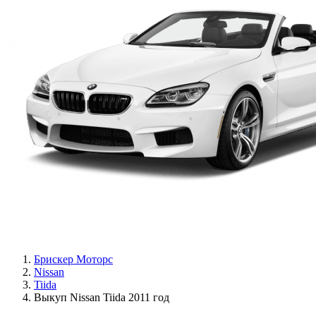
Брискер Моторс
Nissan
Tiida
Выкуп Nissan Tiida 2011 год