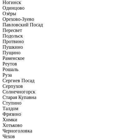
Ногинск
Одинцово
Озёры
Орехово-Зуево
Павловский Посад
Пересвет
Подольск
Протвино
Пушкино
Пущино
Раменское
Реутов
Рошаль
Руза
Сергиев Посад
Серпухов
Солнечногорск
Старая Купавна
Ступино
Талдом
Фрязино
Химки
Хотьково
Черноголовка
Чехов