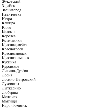
Жуковский
Зарайск
Звенигород
Ивантеевка
Истра
Кашира
Клин
Коломна
Королёв
Котельники
Красноармейск
Красногорск
Краснозаводск
Краснознаменск
Кубинка
Куровское
Ликино-Дулёво
Лобня
Лосино-Петровский
Луховицы
Лыткарино
Люберцы
Можайск
Мытищи
Наро-Фоминск