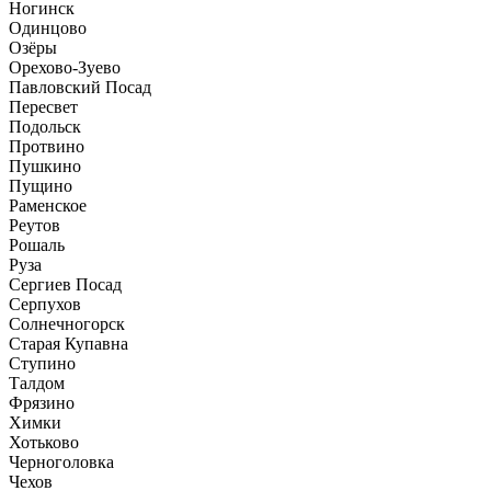
Ногинск
Одинцово
Озёры
Орехово-Зуево
Павловский Посад
Пересвет
Подольск
Протвино
Пушкино
Пущино
Раменское
Реутов
Рошаль
Руза
Сергиев Посад
Серпухов
Солнечногорск
Старая Купавна
Ступино
Талдом
Фрязино
Химки
Хотьково
Черноголовка
Чехов