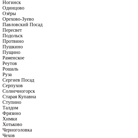
Ногинск
Одинцово
Озёры
Орехово-Зуево
Павловский Посад
Пересвет
Подольск
Протвино
Пушкино
Пущино
Раменское
Реутов
Рошаль
Руза
Сергиев Посад
Серпухов
Солнечногорск
Старая Купавна
Ступино
Талдом
Фрязино
Химки
Хотьково
Черноголовка
Чехов