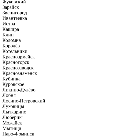
Жуковский
Зарайск
Звенигород
Ивантеевка
Истра
Кашира
Клин
Коломна
Королёв
Котельники
Красноармейск
Красногорск
Краснозаводск
Краснознаменск
Кубинка
Куровское
Ликино-Дулёво
Лобня
Лосино-Петровский
Луховицы
Лыткарино
Люберцы
Можайск
Мытищи
Наро-Фоминск