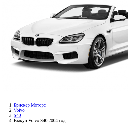
Брискер Моторс
Volvo
S40
Выкуп Volvo S40 2004 год