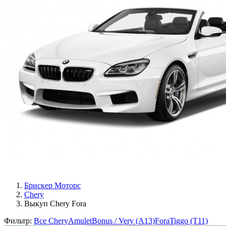
Брискер Моторс
Chery
Выкуп Chery Fora
Фильтр:
Все Chery
Amulet
Bonus / Very (A13)
Fora
Tiggo (T11)