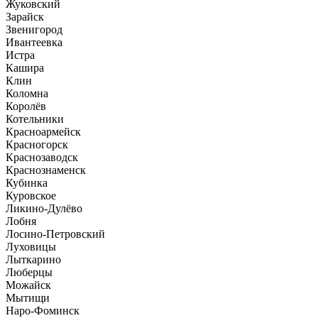
Жуковский
Зарайск
Звенигород
Ивантеевка
Истра
Кашира
Клин
Коломна
Королёв
Котельники
Красноармейск
Красногорск
Краснозаводск
Краснознаменск
Кубинка
Куровское
Ликино-Дулёво
Лобня
Лосино-Петровский
Луховицы
Лыткарино
Люберцы
Можайск
Мытищи
Наро-Фоминск