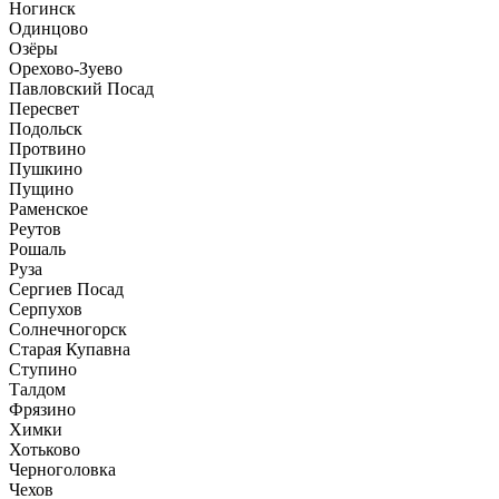
Ногинск
Одинцово
Озёры
Орехово-Зуево
Павловский Посад
Пересвет
Подольск
Протвино
Пушкино
Пущино
Раменское
Реутов
Рошаль
Руза
Сергиев Посад
Серпухов
Солнечногорск
Старая Купавна
Ступино
Талдом
Фрязино
Химки
Хотьково
Черноголовка
Чехов