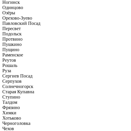
Ногинск
Одинцово
Озёры
Орехово-Зуево
Павловский Посад
Пересвет
Подольск
Протвино
Пушкино
Пущино
Раменское
Реутов
Рошаль
Руза
Сергиев Посад
Серпухов
Солнечногорск
Старая Купавна
Ступино
Талдом
Фрязино
Химки
Хотьково
Черноголовка
Чехов