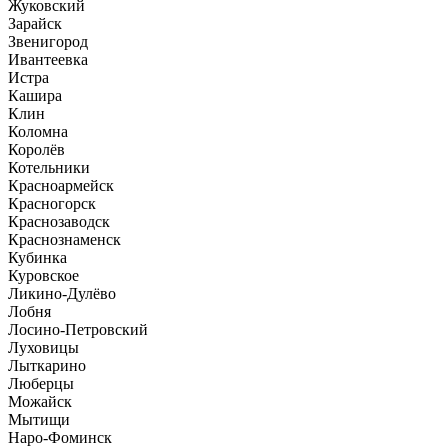
Жуковский
Зарайск
Звенигород
Ивантеевка
Истра
Кашира
Клин
Коломна
Королёв
Котельники
Красноармейск
Красногорск
Краснозаводск
Краснознаменск
Кубинка
Куровское
Ликино-Дулёво
Лобня
Лосино-Петровский
Луховицы
Лыткарино
Люберцы
Можайск
Мытищи
Наро-Фоминск