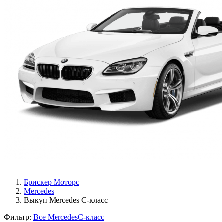
Брискер Моторс
Mercedes
Выкуп Mercedes C-класс
Фильтр:
Все Mercedes
C-класс