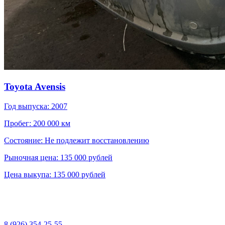
Toyota Avensis
Год выпуска: 2007
Пробег: 200 000 км
Состояние: Не подлежит восстановлению
Рыночная цена: 135 000 рублей
Цена выкупа: 135 000 рублей
8 (926) 354-25-55