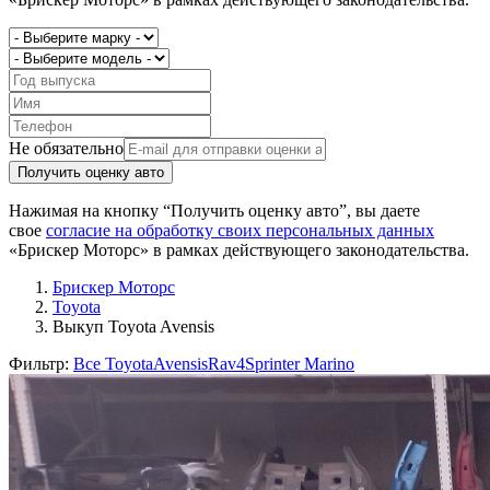
Не обязательно
Получить оценку авто
Нажимая на кнопку “Получить оценку авто”, вы даете
свое
согласие на обработку своих персональных данных
«Брискер Моторс» в рамках действующего законодательства.
Брискер Моторс
Toyota
Выкуп Toyota Avensis
Фильтр:
Все Toyota
Avensis
Rav4
Sprinter Marino