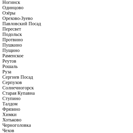
Ногинск
Одинцово
Озёры
Орехово-Зуево
Павловский Посад
Пересвет
Подольск
Протвино
Пушкино
Пущино
Раменское
Реутов
Рошаль
Руза
Сергиев Посад
Серпухов
Солнечногорск
Старая Купавна
Ступино
Талдом
Фрязино
Химки
Хотьково
Черноголовка
Чехов