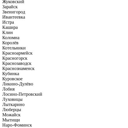
Жуковский
Зарайск
Звенигород
Ивантеевка
Истра
Кашира
Клин
Коломна
Королёв
Котельники
Красноармейск
Красногорск
Краснозаводск
Краснознаменск
Кубинка
Куровское
Ликино-Дулёво
Лобня
Лосино-Петровский
Луховицы
Лыткарино
Люберцы
Можайск
Мытищи
Наро-Фоминск