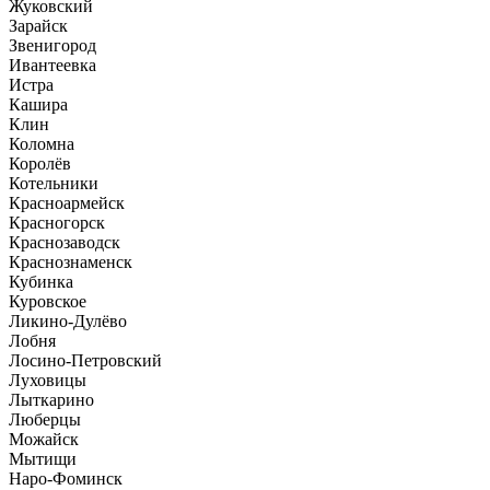
Жуковский
Зарайск
Звенигород
Ивантеевка
Истра
Кашира
Клин
Коломна
Королёв
Котельники
Красноармейск
Красногорск
Краснозаводск
Краснознаменск
Кубинка
Куровское
Ликино-Дулёво
Лобня
Лосино-Петровский
Луховицы
Лыткарино
Люберцы
Можайск
Мытищи
Наро-Фоминск