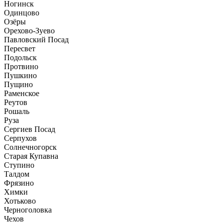
Ногинск
Одинцово
Озёры
Орехово-Зуево
Павловский Посад
Пересвет
Подольск
Протвино
Пушкино
Пущино
Раменское
Реутов
Рошаль
Руза
Сергиев Посад
Серпухов
Солнечногорск
Старая Купавна
Ступино
Талдом
Фрязино
Химки
Хотьково
Черноголовка
Чехов