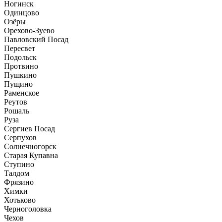
Ногинск
Одинцово
Озёры
Орехово-Зуево
Павловский Посад
Пересвет
Подольск
Протвино
Пушкино
Пущино
Раменское
Реутов
Рошаль
Руза
Сергиев Посад
Серпухов
Солнечногорск
Старая Купавна
Ступино
Талдом
Фрязино
Химки
Хотьково
Черноголовка
Чехов