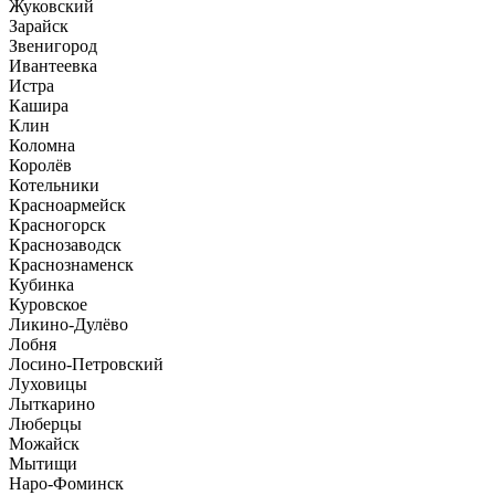
Жуковский
Зарайск
Звенигород
Ивантеевка
Истра
Кашира
Клин
Коломна
Королёв
Котельники
Красноармейск
Красногорск
Краснозаводск
Краснознаменск
Кубинка
Куровское
Ликино-Дулёво
Лобня
Лосино-Петровский
Луховицы
Лыткарино
Люберцы
Можайск
Мытищи
Наро-Фоминск