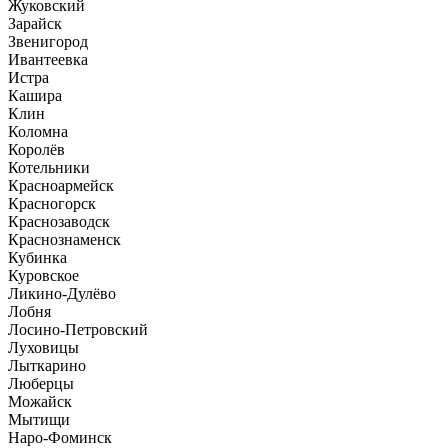
Жуковский
Зарайск
Звенигород
Ивантеевка
Истра
Кашира
Клин
Коломна
Королёв
Котельники
Красноармейск
Красногорск
Краснозаводск
Краснознаменск
Кубинка
Куровское
Ликино-Дулёво
Лобня
Лосино-Петровский
Луховицы
Лыткарино
Люберцы
Можайск
Мытищи
Наро-Фоминск