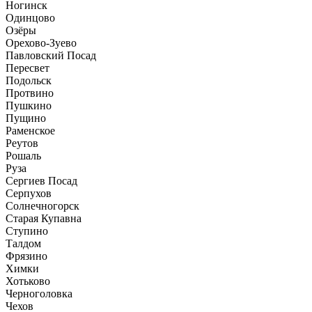
Ногинск
Одинцово
Озёры
Орехово-Зуево
Павловский Посад
Пересвет
Подольск
Протвино
Пушкино
Пущино
Раменское
Реутов
Рошаль
Руза
Сергиев Посад
Серпухов
Солнечногорск
Старая Купавна
Ступино
Талдом
Фрязино
Химки
Хотьково
Черноголовка
Чехов