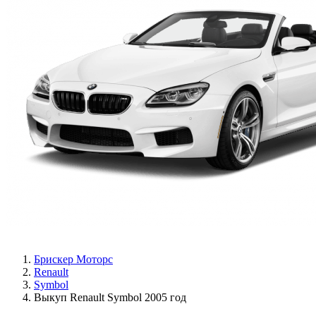
Брискер Моторс
Renault
Symbol
Выкуп Renault Symbol 2005 год