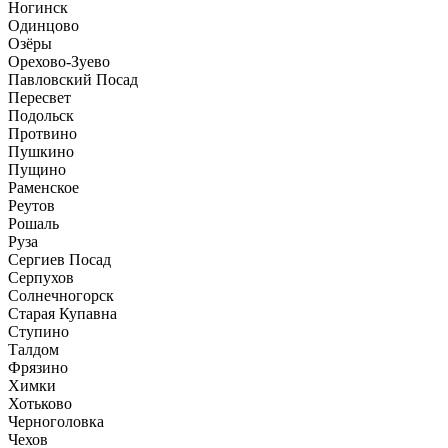
Ногинск
Одинцово
Озёры
Орехово-Зуево
Павловский Посад
Пересвет
Подольск
Протвино
Пушкино
Пущино
Раменское
Реутов
Рошаль
Руза
Сергиев Посад
Серпухов
Солнечногорск
Старая Купавна
Ступино
Талдом
Фрязино
Химки
Хотьково
Черноголовка
Чехов