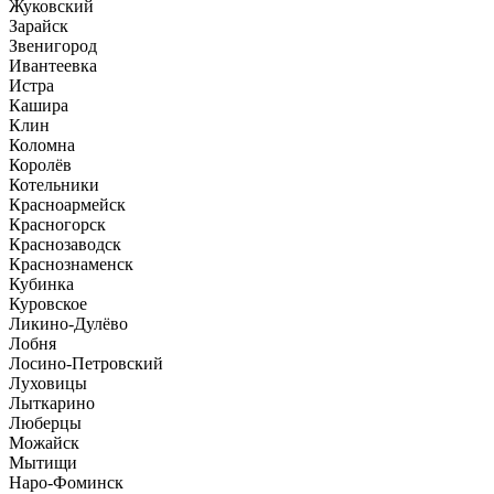
Жуковский
Зарайск
Звенигород
Ивантеевка
Истра
Кашира
Клин
Коломна
Королёв
Котельники
Красноармейск
Красногорск
Краснозаводск
Краснознаменск
Кубинка
Куровское
Ликино-Дулёво
Лобня
Лосино-Петровский
Луховицы
Лыткарино
Люберцы
Можайск
Мытищи
Наро-Фоминск