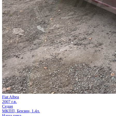
Fiat Albea
2007 г.в.
Седан
МКПП, Бензин, 1.4л.
Наша цена