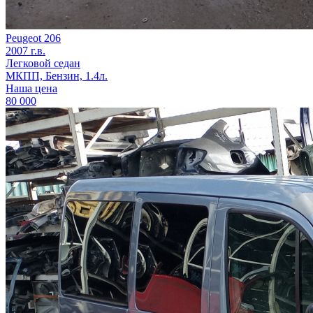
Peugeot 206
2007 г.в.
Легковой седан
МКПП, Бензин, 1.4л.
Наша цена
80 000