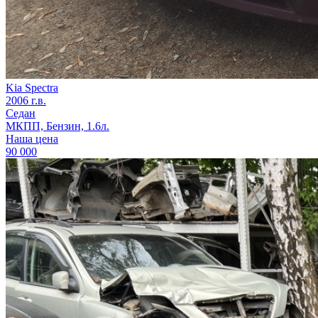
Kia Spectra
2006 г.в.
Седан
МКПП, Бензин, 1.6л.
Наша цена
90 000