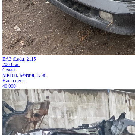
ВАЗ (Lada) 2115
2003 г.в.
Седан
МКПП, Бензин, 1.5л.
Наша цена
40 000