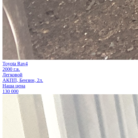
Toyota Rav4
2000 г.в.
Легковой
АКПП, Бензин, 2л.
Наша цена
130 000