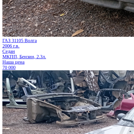
ГАЗ 31105 Волга
2006 г.в.
Седан
МКПП, Бензин, 2.3л.
Наша цена
70 000