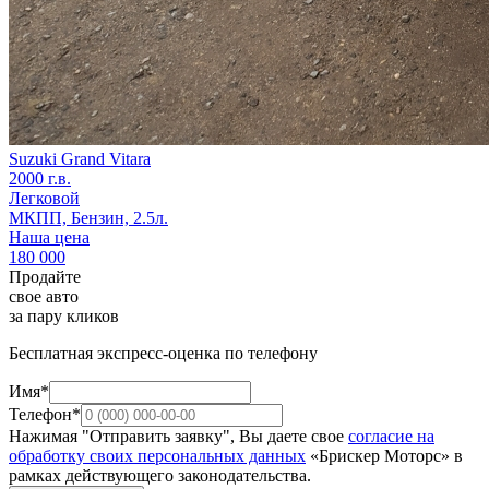
Suzuki Grand Vitara
2000 г.в.
Легковой
МКПП, Бензин, 2.5л.
Наша цена
180 000
Продайте
свое авто
за пару кликов
Бесплатная экспресс-оценка по телефону
Имя*
Телефон*
Нажимая "Отправить заявку", Вы даете свое
согласие на
обработку своих персональных данных
«Брискер Моторс» в
рамках действующего законодательства.