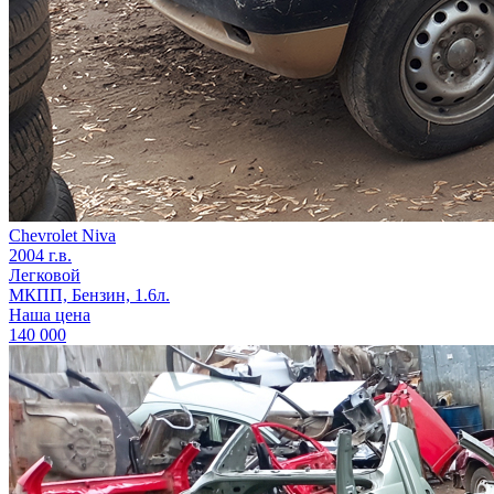
Chevrolet Niva
2004 г.в.
Легковой
МКПП, Бензин, 1.6л.
Наша цена
140 000