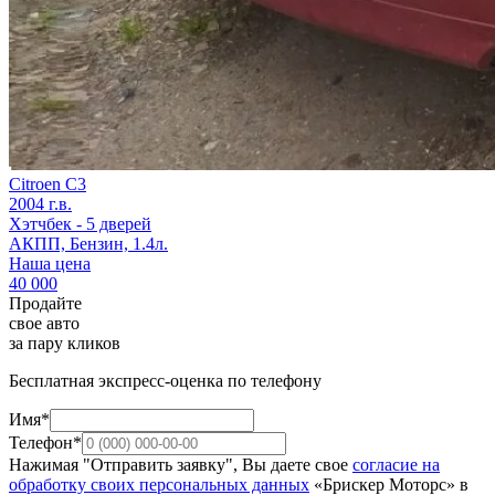
Citroen C3
2004 г.в.
Хэтчбек - 5 дверей
АКПП, Бензин, 1.4л.
Наша цена
40 000
Продайте
свое авто
за пару кликов
Бесплатная экспресс-оценка по телефону
Имя*
Телефон*
Нажимая "Отправить заявку", Вы даете свое
согласие на
обработку своих персональных данных
«Брискер Моторс» в