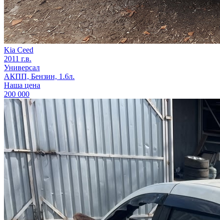
Kia Ceed
2011 г.в.
Универсал
АКПП, Бензин, 1.6л.
Наша цена
200 000