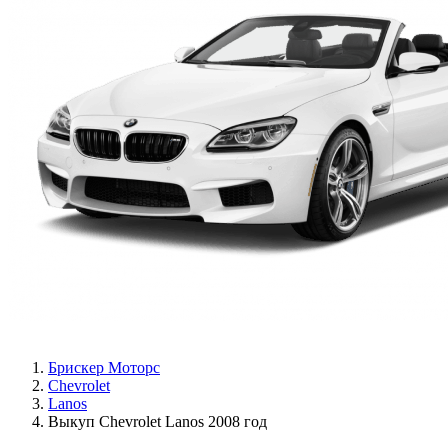
Брискер Моторс
Chevrolet
Lanos
Выкуп Chevrolet Lanos 2008 год