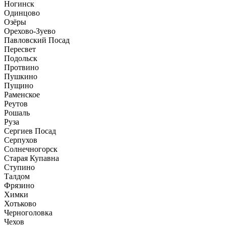
Ногинск
Одинцово
Озёры
Орехово-Зуево
Павловский Посад
Пересвет
Подольск
Протвино
Пушкино
Пущино
Раменское
Реутов
Рошаль
Руза
Сергиев Посад
Серпухов
Солнечногорск
Старая Купавна
Ступино
Талдом
Фрязино
Химки
Хотьково
Черноголовка
Чехов