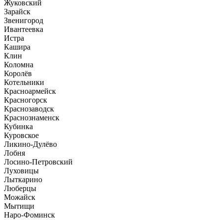
Жуковский
Зарайск
Звенигород
Ивантеевка
Истра
Кашира
Клин
Коломна
Королёв
Котельники
Красноармейск
Красногорск
Краснозаводск
Краснознаменск
Кубинка
Куровское
Ликино-Дулёво
Лобня
Лосино-Петровский
Луховицы
Лыткарино
Люберцы
Можайск
Мытищи
Наро-Фоминск