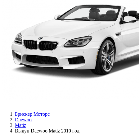
Брискер Моторс
Daewoo
Matiz
Выкуп Daewoo Matiz 2010 год