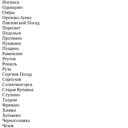
Ногинск
Одинцово
Озёры
Орехово-Зуево
Павловский Посад
Пересвет
Подольск
Протвино
Пушкино
Пущино
Раменское
Реутов
Рошаль
Руза
Сергиев Посад
Серпухов
Солнечногорск
Старая Купавна
Ступино
Талдом
Фрязино
Химки
Хотьково
Черноголовка
Чехов