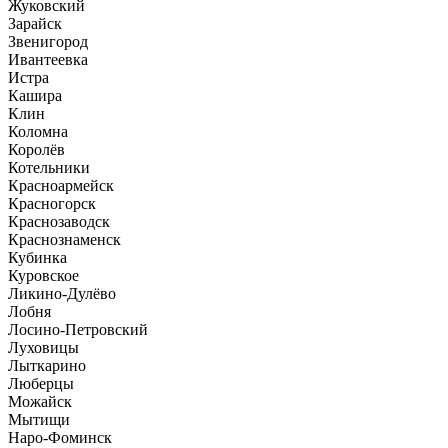
Жуковский
Зарайск
Звенигород
Ивантеевка
Истра
Кашира
Клин
Коломна
Королёв
Котельники
Красноармейск
Красногорск
Краснозаводск
Краснознаменск
Кубинка
Куровское
Ликино-Дулёво
Лобня
Лосино-Петровский
Луховицы
Лыткарино
Люберцы
Можайск
Мытищи
Наро-Фоминск