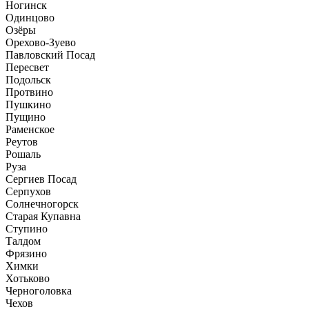
Ногинск
Одинцово
Озёры
Орехово-Зуево
Павловский Посад
Пересвет
Подольск
Протвино
Пушкино
Пущино
Раменское
Реутов
Рошаль
Руза
Сергиев Посад
Серпухов
Солнечногорск
Старая Купавна
Ступино
Талдом
Фрязино
Химки
Хотьково
Черноголовка
Чехов