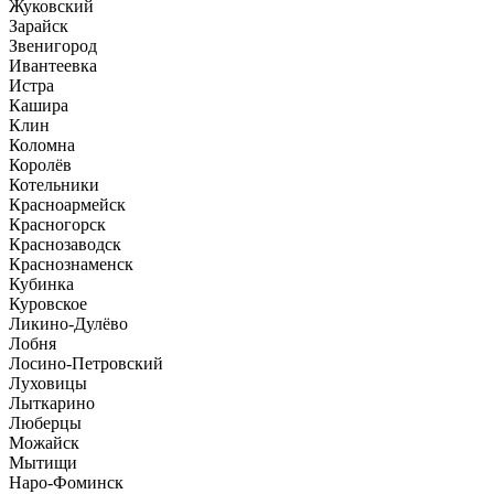
Жуковский
Зарайск
Звенигород
Ивантеевка
Истра
Кашира
Клин
Коломна
Королёв
Котельники
Красноармейск
Красногорск
Краснозаводск
Краснознаменск
Кубинка
Куровское
Ликино-Дулёво
Лобня
Лосино-Петровский
Луховицы
Лыткарино
Люберцы
Можайск
Мытищи
Наро-Фоминск