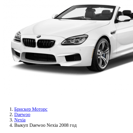
Брискер Моторс
Daewoo
Nexia
Выкуп Daewoo Nexia 2008 год