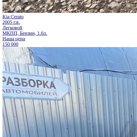
Kia Cerato
2005 г.в.
Легковой
МКПП, Бензин, 1.6л.
Наша цена
150 000