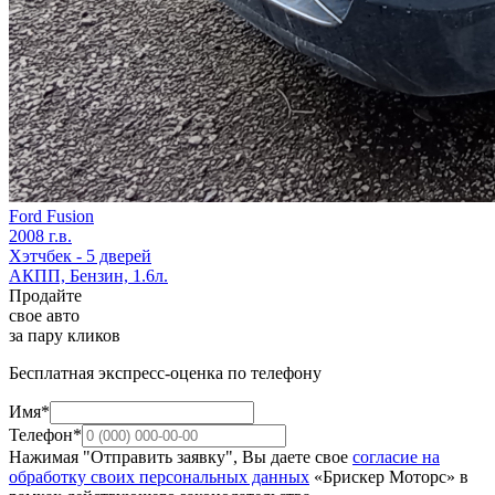
Ford Fusion
2008 г.в.
Хэтчбек - 5 дверей
АКПП, Бензин, 1.6л.
Продайте
свое авто
за пару кликов
Бесплатная экспресс-оценка по телефону
Имя*
Телефон*
Нажимая "Отправить заявку", Вы даете свое
согласие на
обработку своих персональных данных
«Брискер Моторс» в