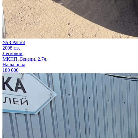
УАЗ Patriot
2008 г.в.
Легковой
МКПП, Бензин, 2.7л.
Наша цена
180 000