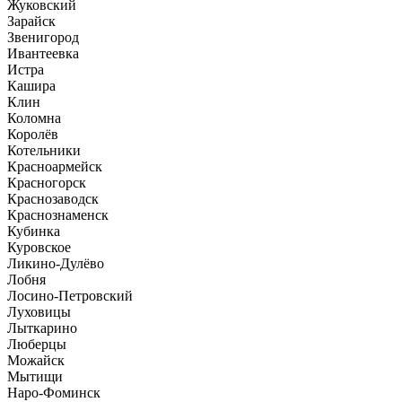
Жуковский
Зарайск
Звенигород
Ивантеевка
Истра
Кашира
Клин
Коломна
Королёв
Котельники
Красноармейск
Красногорск
Краснозаводск
Краснознаменск
Кубинка
Куровское
Ликино-Дулёво
Лобня
Лосино-Петровский
Луховицы
Лыткарино
Люберцы
Можайск
Мытищи
Наро-Фоминск