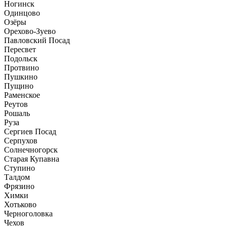
Ногинск
Одинцово
Озёры
Орехово-Зуево
Павловский Посад
Пересвет
Подольск
Протвино
Пушкино
Пущино
Раменское
Реутов
Рошаль
Руза
Сергиев Посад
Серпухов
Солнечногорск
Старая Купавна
Ступино
Талдом
Фрязино
Химки
Хотьково
Черноголовка
Чехов