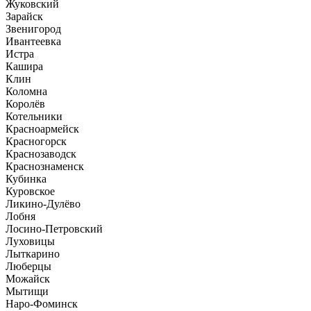
Жуковский
Зарайск
Звенигород
Ивантеевка
Истра
Кашира
Клин
Коломна
Королёв
Котельники
Красноармейск
Красногорск
Краснозаводск
Краснознаменск
Кубинка
Куровское
Ликино-Дулёво
Лобня
Лосино-Петровский
Луховицы
Лыткарино
Люберцы
Можайск
Мытищи
Наро-Фоминск