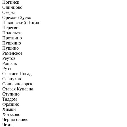
Ногинск
Одинцово
Озёры
Орехово-Зуево
Павловский Посад
Пересвет
Подольск
Протвино
Пушкино
Пущино
Раменское
Реутов
Рошаль
Руза
Сергиев Посад
Серпухов
Солнечногорск
Старая Купавна
Ступино
Талдом
Фрязино
Химки
Хотьково
Черноголовка
Чехов