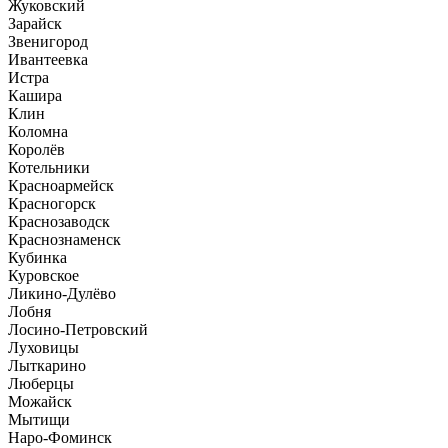
Жуковский
Зарайск
Звенигород
Ивантеевка
Истра
Кашира
Клин
Коломна
Королёв
Котельники
Красноармейск
Красногорск
Краснозаводск
Краснознаменск
Кубинка
Куровское
Ликино-Дулёво
Лобня
Лосино-Петровский
Луховицы
Лыткарино
Люберцы
Можайск
Мытищи
Наро-Фоминск