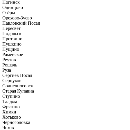
Ногинск
Одинцово
Озёры
Орехово-Зуево
Павловский Посад
Пересвет
Подольск
Протвино
Пушкино
Пущино
Раменское
Реутов
Рошаль
Руза
Сергиев Посад
Серпухов
Солнечногорск
Старая Купавна
Ступино
Талдом
Фрязино
Химки
Хотьково
Черноголовка
Чехов