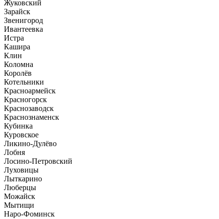
Жуковский
Зарайск
Звенигород
Ивантеевка
Истра
Кашира
Клин
Коломна
Королёв
Котельники
Красноармейск
Красногорск
Краснозаводск
Краснознаменск
Кубинка
Куровское
Ликино-Дулёво
Лобня
Лосино-Петровский
Луховицы
Лыткарино
Люберцы
Можайск
Мытищи
Наро-Фоминск